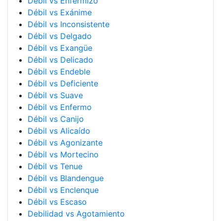
Débil vs Enfermizo
Débil vs Exánime
Débil vs Inconsistente
Débil vs Delgado
Débil vs Exangüe
Débil vs Delicado
Débil vs Endeble
Débil vs Deficiente
Débil vs Suave
Débil vs Enfermo
Débil vs Canijo
Débil vs Alicaído
Débil vs Agonizante
Débil vs Mortecino
Débil vs Tenue
Débil vs Blandengue
Débil vs Enclenque
Débil vs Escaso
Debilidad vs Agotamiento