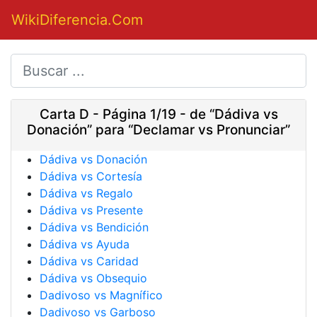
WikiDiferencia.Com
Carta D - Página 1/19 - de “Dádiva vs
Donación” para “Declamar vs Pronunciar”
Dádiva vs Donación
Dádiva vs Cortesía
Dádiva vs Regalo
Dádiva vs Presente
Dádiva vs Bendición
Dádiva vs Ayuda
Dádiva vs Caridad
Dádiva vs Obsequio
Dadivoso vs Magnífico
Dadivoso vs Garboso