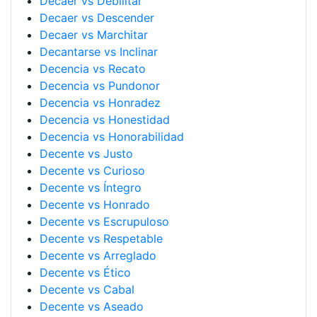
Decaer vs Debilitar
Decaer vs Descender
Decaer vs Marchitar
Decantarse vs Inclinar
Decencia vs Recato
Decencia vs Pundonor
Decencia vs Honradez
Decencia vs Honestidad
Decencia vs Honorabilidad
Decente vs Justo
Decente vs Curioso
Decente vs Íntegro
Decente vs Honrado
Decente vs Escrupuloso
Decente vs Respetable
Decente vs Arreglado
Decente vs Ético
Decente vs Cabal
Decente vs Aseado