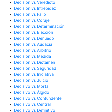
Decisión vs Veredicto
Decisión vs Intrepidez
Decisión vs Fallo
Decisión vs Coraje
Decisión vs Determinación
Decisión vs Elección
Decisión vs Denuedo
Decisión vs Audacia
Decisión vs Arbitrio
Decisión vs Medida
Decisión vs Dictamen
Decisión vs Seguridad
Decisión vs Iniciativa
Decisión vs Juicio
Decisivo vs Mortal
Decisivo vs Álgido
Decisivo vs Contundente
Decisivo vs Central
Decisivo vs Definitivo