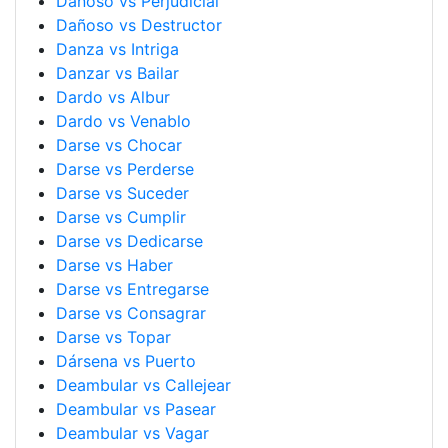
Dañoso vs Perjudicial
Dañoso vs Destructor
Danza vs Intriga
Danzar vs Bailar
Dardo vs Albur
Dardo vs Venablo
Darse vs Chocar
Darse vs Perderse
Darse vs Suceder
Darse vs Cumplir
Darse vs Dedicarse
Darse vs Haber
Darse vs Entregarse
Darse vs Consagrar
Darse vs Topar
Dársena vs Puerto
Deambular vs Callejear
Deambular vs Pasear
Deambular vs Vagar