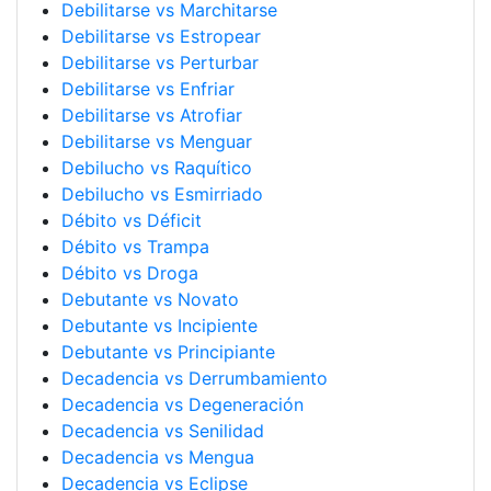
Debilitarse vs Marchitarse
Debilitarse vs Estropear
Debilitarse vs Perturbar
Debilitarse vs Enfriar
Debilitarse vs Atrofiar
Debilitarse vs Menguar
Debilucho vs Raquítico
Debilucho vs Esmirriado
Débito vs Déficit
Débito vs Trampa
Débito vs Droga
Debutante vs Novato
Debutante vs Incipiente
Debutante vs Principiante
Decadencia vs Derrumbamiento
Decadencia vs Degeneración
Decadencia vs Senilidad
Decadencia vs Mengua
Decadencia vs Eclipse