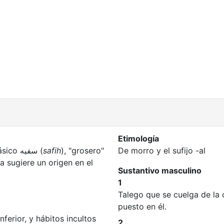
Etimología
Incierta. Coromines lo deriva del árabe clásico سفيه (
safih
), "grosero"
De morro y el sufijo -al
a sugiere un origen en el
Sustantivo masculino
1
Talego que se cuelga de la 
puesto en él.
ferior, y hábitos incultos
2