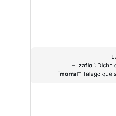
L
– “
zafio
”: Dicho 
– “
morral
”: Talego que 