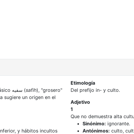
Etimología
Incierta. Coromines lo deriva del árabe clásico سفيه (
safih
), "grosero"
Del prefijo in- y culto.
a sugiere un origen en el
Adjetivo
1
Que no demuestra alta cult
Sinónimo:
ignorante.
ferior, y hábitos incultos
Antónimos:
culto, cul