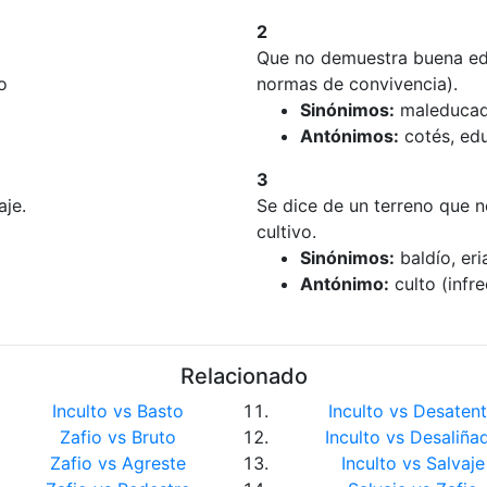
2
Que no demuestra buena edu
o
normas de convivencia).
Sinónimos:
maleducado
Antónimos:
cotés, ed
3
aje.
Se dice de un terreno que n
cultivo.
Sinónimos:
baldío, eria
Antónimo:
culto (infre
Relacionado
Inculto vs Basto
Inculto vs Desaten
Zafio vs Bruto
Inculto vs Desaliña
Zafio vs Agreste
Inculto vs Salvaje