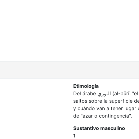
Etimología
Del árabe البوري (al-būrī, "el mújol"), pez que en épocas de calor da
saltos sobre la superficie d
y cuándo van a tener lugar
de "azar o contingencia".
Sustantivo masculino
1