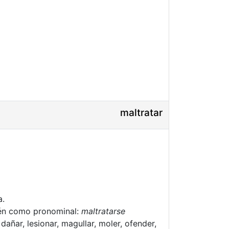
maltratar
a.
én como pronominal:
maltratarse
dañar, lesionar, magullar, moler, ofender,