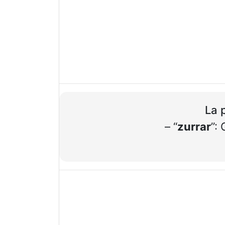
La 
– “
zurrar
”: