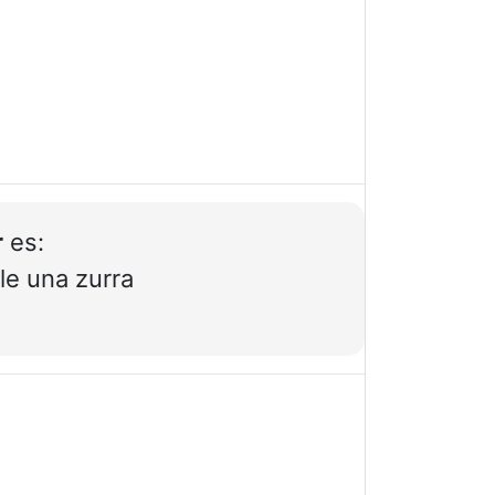
r
es:
le una zurra