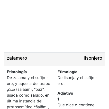
zalamero
lisonjero
Etimología
Etimología
De zalama y el sufijo -
De lisonja y el sufijo -
ero, y aquella del árabe
ero.
سلام (salaam), "paz",
Adjetivo
usada como saludo, en
1
última instancia del
Que dice o contiene
protosemítico *šalām-,