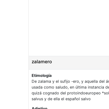
zalamero
Etimología
De zalama y el sufijo -ero, y aquella del árabe سلام (salaam),
usada como saludo, en última instancia d
quizá cognado del protoindoeuropeo *solw
salvus y de ella el español salvo
Adjetivo