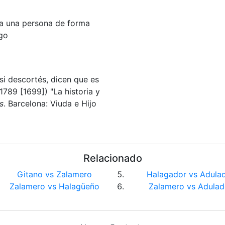
 a una persona de forma
lgo
 si descortés, dicen que es
789 [1699]) "La historia y
s
. Barcelona: Viuda e Hijo
Relacionado
Gitano vs Zalamero
Halagador vs Adula
Zalamero vs Halagüeño
Zalamero vs Adulad