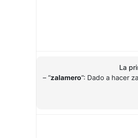
La pr
– “
zalamero
”: Dado a hacer z