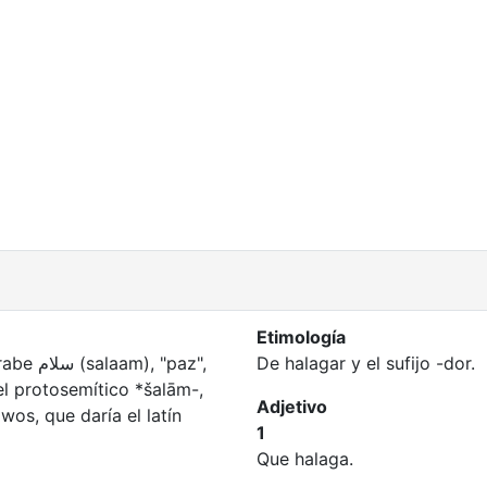
Etimología
 "paz",
De halagar y el sufijo -dor.
el protosemítico *šalām-,
Adjetivo
os, que daría el latín
1
Que halaga.