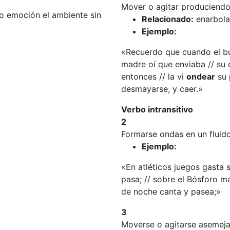
Mover o agitar produciendo
o emoción el ambiente sin
Relacionado:
enarbola
Ejemplo:
«Recuerdo que cuando el buqu
madre oí que enviaba // su d
entonces // la vi
ondear
su p
desmayarse, y caer.»
Verbo intransitivo
2
Formarse ondas en un fluido
Ejemplo:
«En atléticos juegos gasta s
pasa; // sobre el Bósforo m
de noche canta y pasea;»
3
Moverse o agitarse asemeja