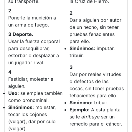
su transporte.
la Cruz de Hierro.
2
2
Ponerle la munición a
Dar a alguien por autor
un arma de fuego.
de un hecho, sin tener
3 Deporte.
pruebas fehacientes
Usar la fuerza corporal
para ello.
para desequilibrar,
Sinónimos:
imputar,
estorbar o desplazar a
tribuir.
un jugador rival.
3
4
Dar por reales virtudes
Fastidiar, molestar a
o defectos de las
alguien.
cosas, sin tener pruebas
Uso:
se emplea también
fehacientes para ello.
como pronominal.
Sinónimo:
tribuir.
Sinónimos:
molestar,
Ejemplo:
A esta planta
tocar los cojones
se le
atribuye
ser un
(vulgar), dar por culo
remedio para el cáncer.
(vulgar).