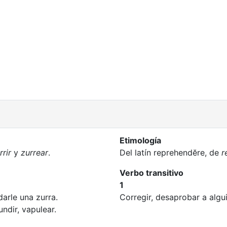
Etimología
rrir
y
zurrear
.
Del latín reprehendĕre, de
r
Verbo transitivo
1
darle una zurra.
Corregir, desaprobar a algu
undir, vapulear.