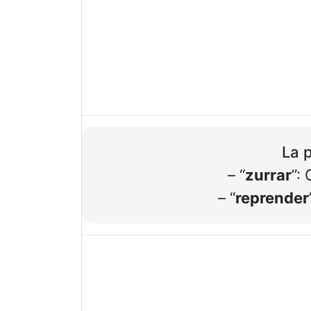
La p
– “
zurrar
”:
– “
reprender