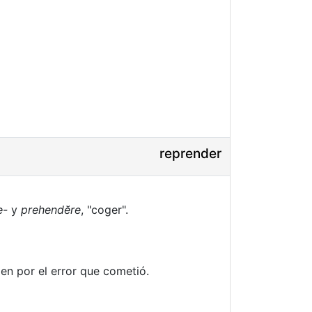
reprender
e-
y
prehendĕre
, "coger".
ien por el error que cometió.