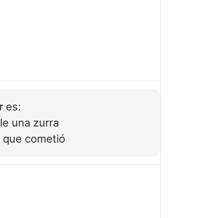
r
es:
le una zurra
or que cometió