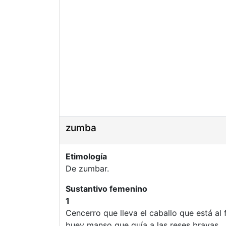
zumba
Etimología
De zumbar.
Sustantivo femenino
1
Cencerro que lleva el caballo que está al 
buey manso que guía a las reses bravas.