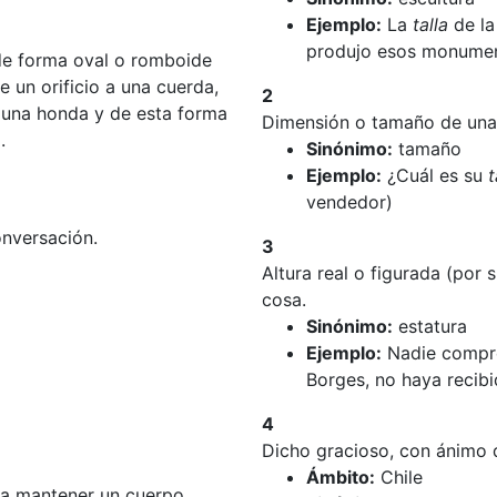
Ejemplo:
La
talla
de la
produjo esos monument
 de forma oval o romboide
 un orificio a una cuerda,
2
a una honda y de esta forma
Dimensión o tamaño de una 
.
Sinónimo:
tamaño
Ejemplo:
¿Cuál es su
t
vendedor)
onversación.
3
Altura real o figurada (por
cosa.
Sinónimo:
estatura
Ejemplo:
Nadie compre
Borges, no haya recibi
4
Dicho gracioso, con ánimo d
Ámbito:
Chile
e a mantener un cuerpo