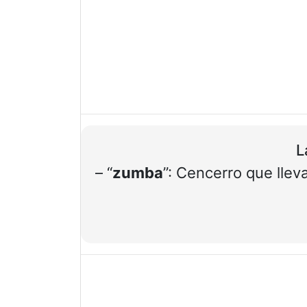
L
– “
zumba
”: Cencerro que llev