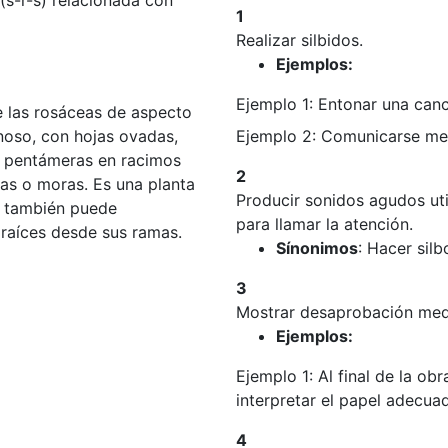
1
Realizar silbidos.
Ejemplos:
Ejemplo 1: Entonar una canc
de las rosáceas de aspecto
noso, con hojas ovadas,
Ejemplo 2: Comunicarse med
s pentámeras en racimos
2
as o moras. Es una planta
Producir sonidos agudos uti
e también puede
para llamar la atención.
raíces desde sus ramas.
Sínonimos
: Hacer silb
3
Mostrar desaprobación med
Ejemplos:
Ejemplo 1: Al final de la ob
interpretar el papel adecu
4