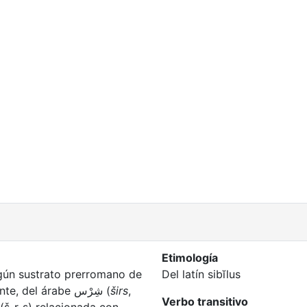
Etimología
lgún sustrato prerromano de
Del latín sibĭlus
Iberia, posiblemente vasco. Alternativamente, del árabe شِرْس (
širs
,
Verbo transitivo