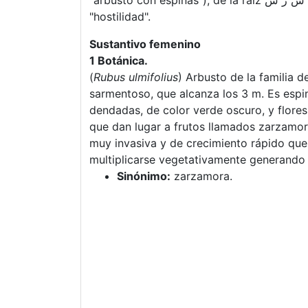
"arbusto con espinas"), de la raíz ش ر س (š-r-s) relacionada con
"hostilidad".
Sustantivo femenino
1 Botánica.
(
Rubus ulmifolius
) Arbusto de la familia 
sarmentoso, que alcanza los 3 m. Es espi
dendadas, de color verde oscuro, y flore
que dan lugar a frutos llamados zarzamor
muy invasiva y de crecimiento rápido qu
multiplicarse vegetativamente generando 
Sinónimo:
zarzamora.