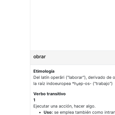
obrar
Etimología
Del latín operāri ("laborar"), derivado de
la raíz indoeuropea *h₃ep-os- ("trabajo")
Verbo transitivo
1
Ejecutar una acción, hacer algo.
Uso:
se emplea también como intran