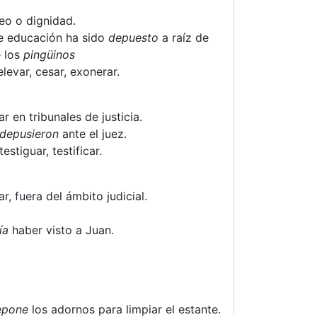
eo o dignidad.
de educación ha sido
depuesto
a raíz de
e los
pingüinos
elevar, cesar, exonerar.
r en tribunales de justicia.
depusieron
ante el juez.
estiguar, testificar.
r, fuera del ámbito judicial.
ía
haber visto a Juan.
epone
los adornos para limpiar el estante.