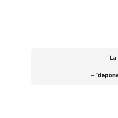
La 
– “
depon