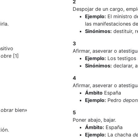
2
Despojar de un cargo, empl
Ejemplo:
El ministro 
rla.
las manifestaciones d
Sinónimos:
destituir, r
3
sitivo
Afirmar, aseverar o atestigua
o
obre
[1]
Ejemplo:
Los testigos
Sinónimos:
declarar, at
4
Afirmar, aseverar o atestigua
Ámbito
España
Ejemplo:
Pedro
depon
a
obrar
bien»
5
Poner abajo, bajar.
Ámbito:
España
ión.
Ejemplo:
La chacha
d