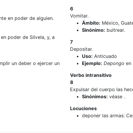
6
Vomitar.
nte en poder de alguien.
Ámbito:
México, Guat
Sinónimo:
buitrear.
en poder de Silvela, y, a
7
Depositar.
Uso:
Anticuado
mplir un deber o ejercer un
Ejemplo:
Depongo
en 
Verbo intransitivo
8
Expulsar del cuerpo las hec
Sinónimos:
véase .
Locuciones
deponer las armas: Ces