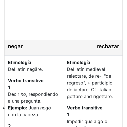
negar
rechazar
Etimología
Etimología
Del latín negāre.
Del latín medieval
reiectare, de re-, "de
Verbo transitivo
regreso", + participio
1
de iactare. Cf. Italian
Decir
no
, respondiendo
gettare and rigettare.
a una pregunta.
Ejemplo:
Juan
negó
Verbo transitivo
con la cabeza
1
Impedir que algo o
2