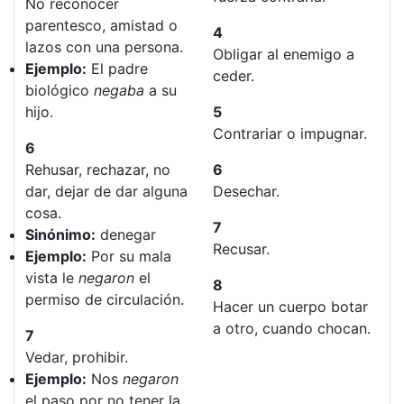
No reconocer
parentesco, amistad o
4
lazos con una persona.
Obligar al enemigo a
Ejemplo:
El padre
ceder.
biológico
negaba
a su
hijo.
5
Contrariar o impugnar.
6
Rehusar, rechazar, no
6
dar, dejar de dar alguna
Desechar.
cosa.
7
Sinónimo:
denegar
Recusar.
Ejemplo:
Por su mala
vista le
negaron
el
8
permiso de circulación.
Hacer un cuerpo botar
a otro, cuando chocan.
7
Vedar, prohibir.
Ejemplo:
Nos
negaron
el paso por no tener la