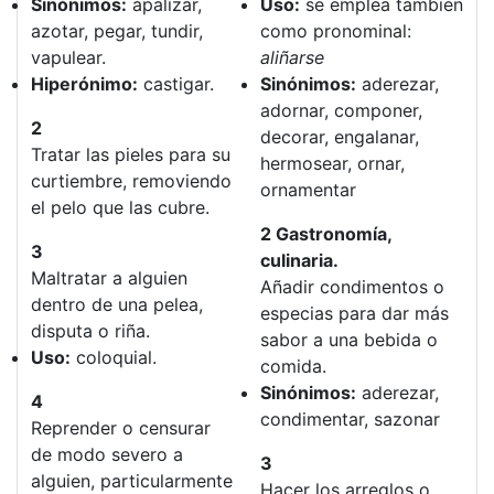
Sinónimos:
apalizar,
Uso:
se emplea también
azotar, pegar, tundir,
como pronominal:
vapulear.
aliñarse
Hiperónimo:
castigar.
Sinónimos:
aderezar,
adornar, componer,
2
decorar, engalanar,
Tratar las pieles para su
hermosear, ornar,
curtiembre, removiendo
ornamentar
el pelo que las cubre.
2 Gastronomía,
3
culinaria.
Maltratar a alguien
Añadir condimentos o
dentro de una pelea,
especias para dar más
disputa o riña.
sabor a una bebida o
Uso:
coloquial.
comida.
Sinónimos:
aderezar,
4
condimentar, sazonar
Reprender o censurar
de modo severo a
3
alguien, particularmente
Hacer los arreglos o