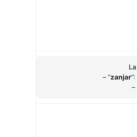
La
– “
zanjar
”
– 