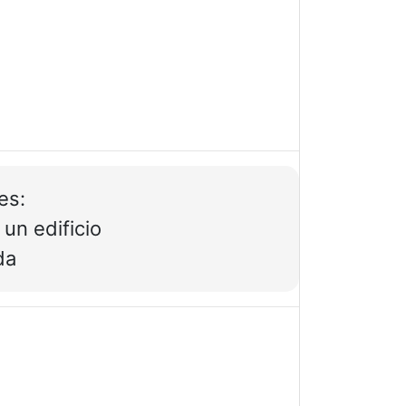
es:
 un edificio
da