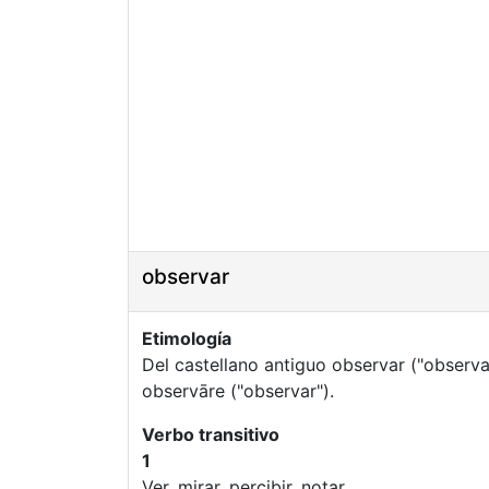
observar
Etimología
Del castellano antiguo observar ("observar"
observāre ("observar").
Verbo transitivo
1
Ver, mirar, percibir, notar.