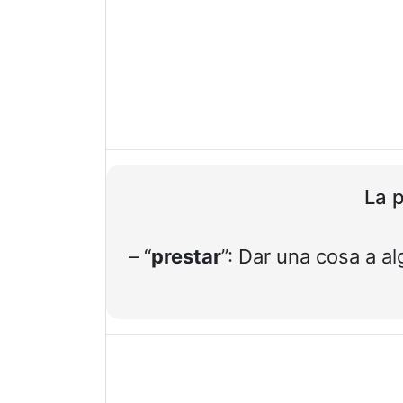
La p
– “
prestar
”: Dar una cosa a a