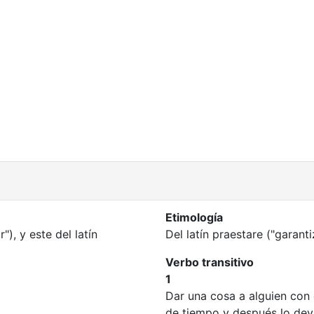
Etimología
), y este del latín
Del latín praestare ("garanti
Verbo transitivo
1
Dar una cosa a alguien con 
de tiempo y después lo dev