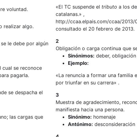
«El TC suspende el
tributo
a los de
bre voluntad.
catalanas.» ,
http://ccaa.elpais.com/ccaa/2013
 realizar algo.
consultado el 20 febrero de 2013.
2
 se le debe por algún
Obligación o carga continua que se
Sinónimos:
deber, obligación
Ejemplo:
l cual se reconoce
para pagarla.
«La renuncia a formar una familia 
por triunfar en su carrera» .
nde se despacha el
3
Muestra de agradecimiento, recono
manifiesta hacia una persona.
uno; las cargas que
Sinónimo:
homenaje
Antónimo:
desconsideración
4