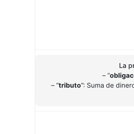
La p
– “
obligac
– “
tributo
”: Suma de diner