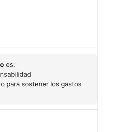
to
es:
onsabilidad
do para sostener los gastos