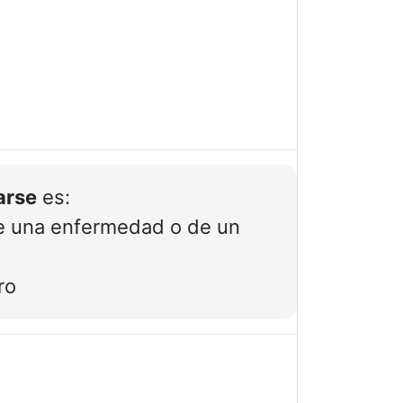
arse
es:
, de una enfermedad o de un
ro