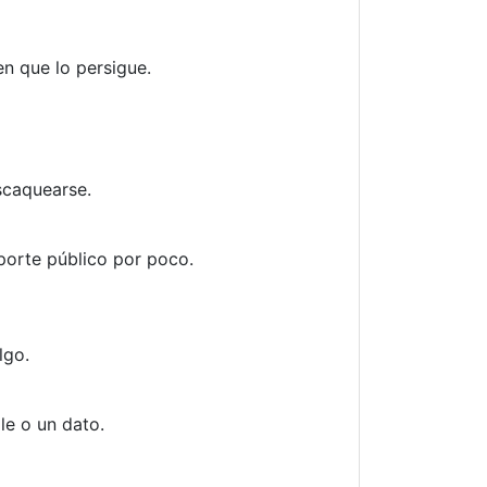
n que lo persigue.
scaquearse.
porte público por poco.
lgo.
le o un dato.