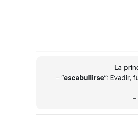
La prin
– “
escabullirse
”: Evadir,
– 