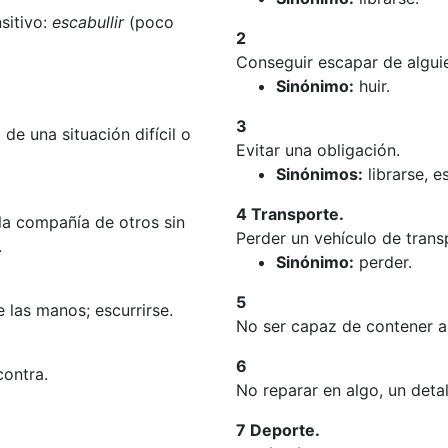
sitivo:
escabullir
(poco
2
Conseguir escapar de alguie
Sinónimo:
huir.
3
d de una situación difícil o
Evitar una obligación.
Sinónimos:
librarse, e
4 Transporte.
 la compañía de otros sin
Perder un vehículo de trans
.
Sinónimo:
perder.
5
e las manos; escurrirse.
No ser capaz de contener a
6
contra.
No reparar en algo, un detal
7 Deporte.