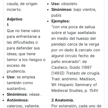
cauda
, de origen
Uso:
obsoleto
incierto.
Sinónimos:
bajo vientre,
pubis
Adjetivo
Ejemplos:
1
"con vna poca de saliua
Que no tiene valor
sobre el lugar aseñalado
para enfrentarse a
en medio del huesso del
las dificultades o
pendejo
cerca de la verga
para defender sus
por vn dedo & cercalo con
ideas; que tiene
algund circulo fecho de
temor a los riesgos o
paño encerado". de
exceso de
Cauliaco, Guido (1997
prudencia.
[1493])
Tratado de cirugía
.
Uso:
se emplea
Trad. anónimo. Madison,
también como
WI: Hispanic Seminary of
sustantivo.
Medieval Studies, p. 154V
Sinónimos:
véase .
Antónimos:
2 Anatomía.
valeroso, valiente.
Por extensión, cada uno de