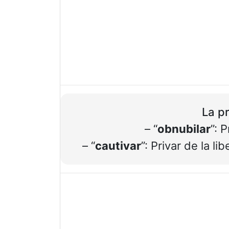
La pr
– “
obnubilar
”: 
– “
cautivar
”: Privar de la l