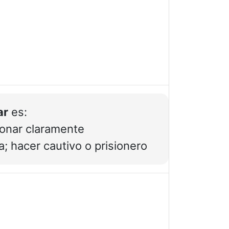
ar
es:
ionar claramente
a; hacer cautivo o prisionero