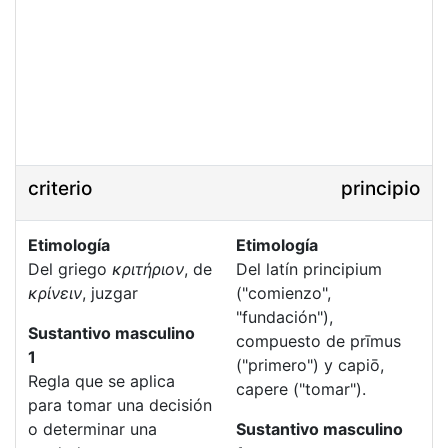
criterio
principio
Etimología
Etimología
Del griego
κριτήριον
, de
Del latín principium
κρίνειν
, juzgar
("comienzo",
"fundación"),
Sustantivo masculino
compuesto de prīmus
1
("primero") y capiō,
Regla que se aplica
capere ("tomar").
para tomar una decisión
o determinar una
Sustantivo masculino