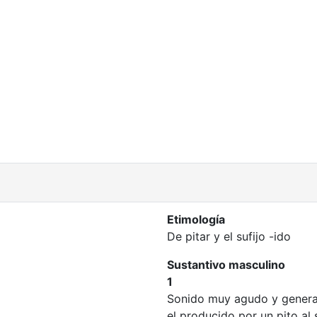
Etimología
De pitar y el sufijo -ido
Sustantivo masculino
1
Sonido muy agudo y genera
el producido por un pito al 