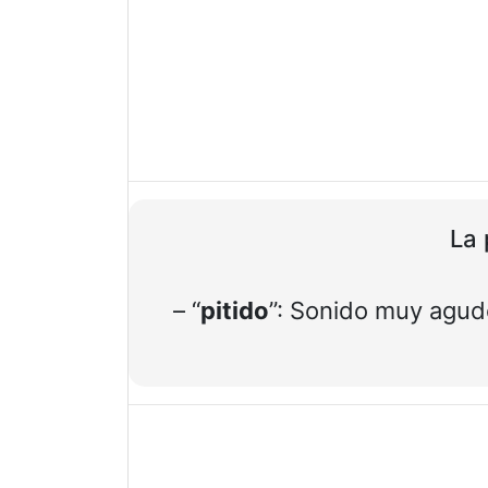
La 
– “
pitido
”: Sonido muy agud