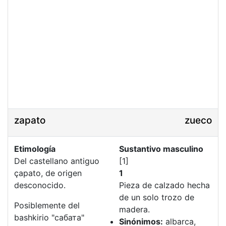
zapato
zueco
Etimología
Sustantivo masculino
Del castellano antiguo
[1]
çapato, de origen
1
desconocido.
Pieza de calzado hecha
de un solo trozo de
Posiblemente del
madera.
bashkirio "сабата"
Sinónimos:
albarca,