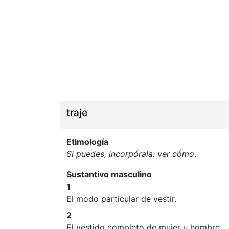
traje
Etimología
Si puedes, incorpórala: ver cómo
.
Sustantivo masculino
1
El modo particular de vestir.
2
El vestido completo de mujer u hombre.