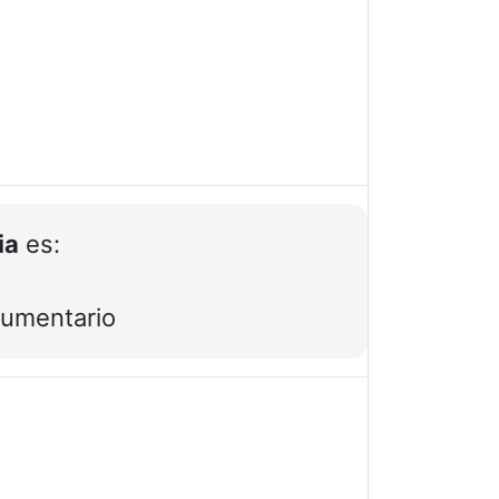
ia
es:
dumentario