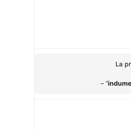
La pr
– “
indume