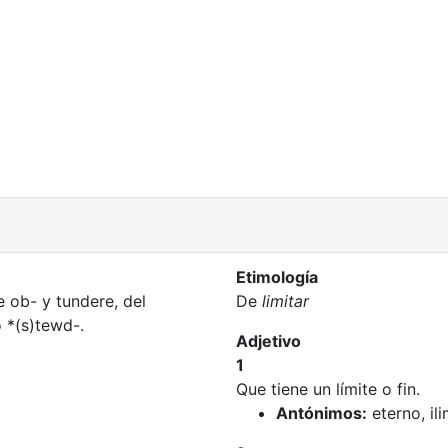
Etimología
e ob- y tundere, del
De
limitar
 *(s)tewd-.
Adjetivo
1
Que tiene un límite o fin.
Antónimos:
eterno, ili