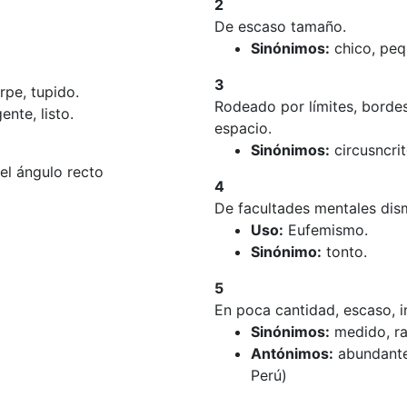
2
De escaso tamaño.
Sinónimos:
chico, peq
3
rpe, tupido.
Rodeado por límites, bordes
ente, listo.
espacio.
Sinónimos:
circusncrit
el ángulo recto
4
De facultades mentales dis
Uso:
Eufemismo.
Sinónimo:
tonto.
5
En poca cantidad, escaso, in
Sinónimos:
medido, r
Antónimos:
abundante,
Perú)