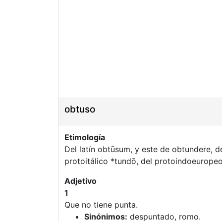
obtuso
Etimología
Del latín obtūsum, y este de obtundere, d
protoitálico *tundō, del protoindoeuropeo
Adjetivo
1
Que no tiene punta.
Sinónimos:
despuntado, romo.