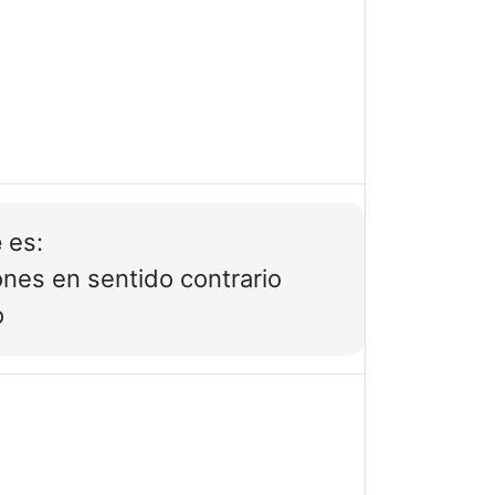
e
es:
ones en sentido contrario
o