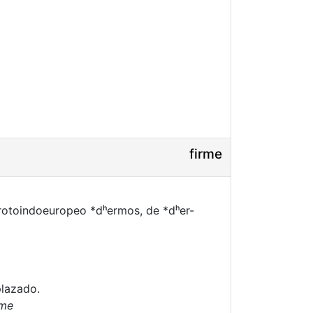
firme
 protoindoeuropeo *dʰermos, de *dʰer-
plazado.
rme