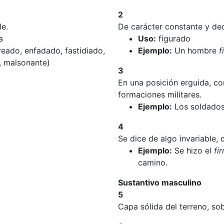
2
le.
De carácter constante y dec
a
Uso:
figurado
eado, enfadado, fastidiado,
Ejemplo:
Un hombre
f
a, malsonante)
3
En una posición erguida, con
formaciones militares.
Ejemplo:
Los soldado
4
Se dice de algo invariable, 
Ejemplo:
Se hizo el
fi
camino.
Sustantivo masculino
5
Capa sólida del terreno, so