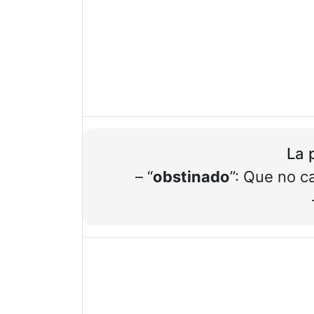
La 
– “
obstinado
”: Que no c