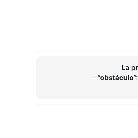
La pr
– “
obstáculo
”