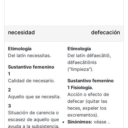
necesidad
defecación
Etimología
Etimología
Del latín necessitas.
Del latín dēfaecātiō,
dēfaecātiōnis
Sustantivo femenino
("limpieza").
1
Calidad de necesario.
Sustantivo femenino
1 Fisiología.
2
Acción o efecto de
Aquello que se necesita.
defecar (quitar las
3
heces, expeler los
Situación de carencia o
excrementos).
escasez de aquello que
Sinónimos:
véase ..
ayuda a la subsistencia.