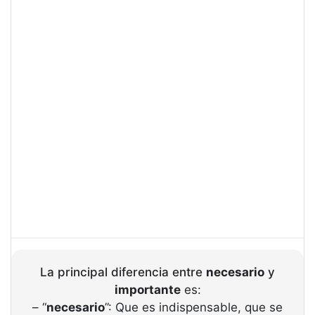
La principal diferencia entre
necesario
y
importante
es:
– “
necesario
”: Que es indispensable, que se