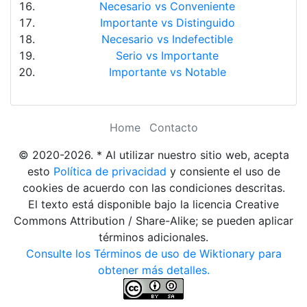
Necesario vs Conveniente
Importante vs Distinguido
Necesario vs Indefectible
Serio vs Importante
Importante vs Notable
Home
Contacto
© 2020-2026. * Al utilizar nuestro sitio web, acepta
esto
Política de privacidad
y consiente el uso de
cookies de acuerdo con las condiciones descritas.
El texto está disponible bajo la licencia Creative
Commons Attribution / Share-Alike; se pueden aplicar
términos adicionales.
Consulte los Términos de uso de Wiktionary para
obtener más detalles.