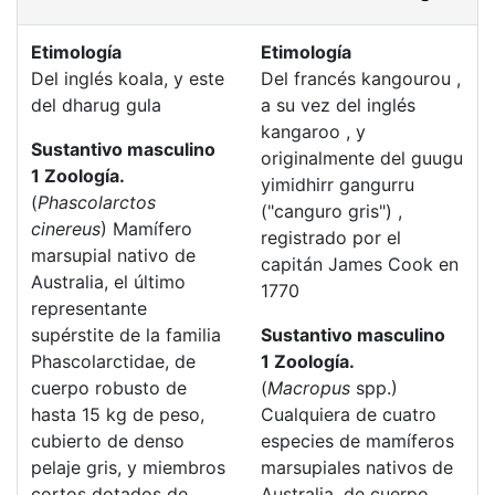
Etimología
Etimología
Del inglés koala, y este
Del francés kangourou ,
del dharug gula
a su vez del inglés
kangaroo , y
Sustantivo masculino
originalmente del guugu
1 Zoología.
yimidhirr gangurru
(
Phascolarctos
("canguro gris") ,
cinereus
) Mamífero
registrado por el
marsupial nativo de
capitán James Cook en
Australia, el último
1770
representante
supérstite de la familia
Sustantivo masculino
Phascolarctidae, de
1 Zoología.
cuerpo robusto de
(
Macropus
spp.)
hasta 15 kg de peso,
Cualquiera de cuatro
cubierto de denso
especies de mamíferos
pelaje gris, y miembros
marsupiales nativos de
cortos dotados de
Australia, de cuerpo