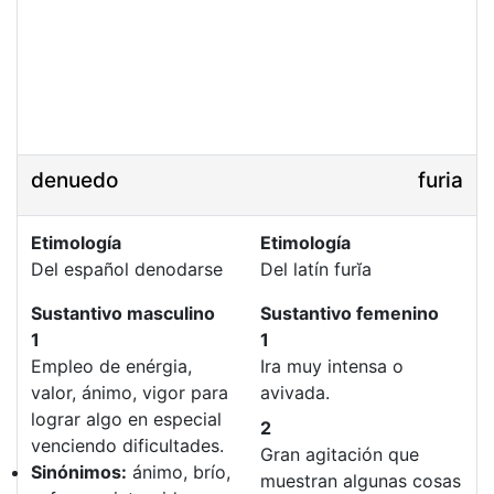
denuedo
furia
Etimología
Etimología
Del español denodarse
Del latín furĭa
Sustantivo masculino
Sustantivo femenino
1
1
Empleo de enérgia,
Ira muy intensa o
valor, ánimo, vigor para
avivada.
lograr algo en especial
2
venciendo dificultades.
Gran agitación que
Sinónimos:
ánimo, brío,
muestran algunas cosas